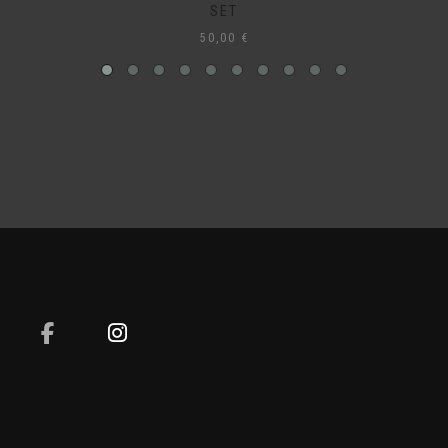
SET
50,00
€