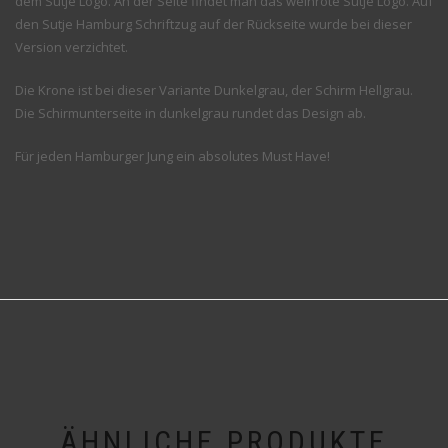
dem Sutje Logo. An der Seite findet man das weinrote Sutje Logo. Auf
den Sutje Hamburg Schriftzug auf der Rückseite wurde bei dieser
Version verzichtet.
Die Krone ist bei dieser Variante Dunkelgrau, der Schirm Hellgrau.
Die Schirmunterseite in dunkelgrau rundet das Design ab.
Für jeden Hamburger Jung ein absolutes Must Have!
ÄHNLICHE PRODUKTE