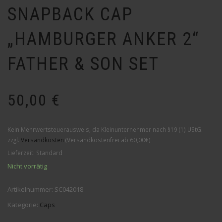
SNAPBACK CAP
„HAMBURGER ANKER 2“
FATHER & SON SET
50,00
€
Kein Mehrwertsteuerausweis, da Kleinunternehmer nach §19 (1) UStG.
zzgl.
Versandkosten
(Versandkostenfrei ab 60,00€)
Lieferzeit:
Standard
Nicht vorrätig
Artikelnummer:
SC042018
Kategorie:
Caps