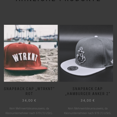
SNAPBACK CAP „WTRKNT“
SNAPBACK CAP
ROT
„HAMBURGER ANKER 2“
34,00
€
34,00
€
Kein Mehrwertsteuerausweis, da
Kein Mehrwertsteuerausweis, da
Kleinunternehmer nach §19 (1) UStG.
Kleinunternehmer nach §19 (1) UStG.