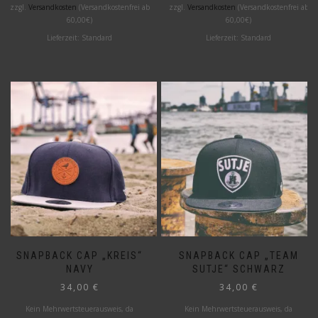
zzgl.
Versandkosten
(Versandkostenfrei ab
zzgl.
Versandkosten
(Versandkostenfrei ab
60,00€)
60,00€)
Lieferzeit:
Standard
Lieferzeit:
Standard
SNAPBACK CAP „KREIS“
SNAPBACK CAP „TEAM
NAVY
SUTJE“ SCHWARZ
34,00
€
34,00
€
Kein Mehrwertsteuerausweis, da
Kein Mehrwertsteuerausweis, da