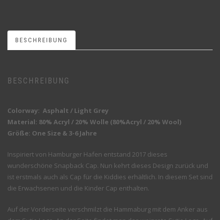
BESCHREIBUNG
BESCHREIBUNG
Colorway: Asphalt / Light Grey
Material: 80% Acryl / 20% Wolle (80%Acryl / 20% Wool)
Größe: One Size & 3-6 Jahre
Inspiriert von Hamburger Hafen entstand 2017 dieses
wunderschöne Snapback Cap. Nun kehrt dieses Design zurück und
ist erstmals auch als Cap für die Kiddies erhältlich. In diesem Set sind
die Erwachsenen und die Kinder Cap enthalten.
Auf der Vorderseite verschmilzt die Hammaburg mit dem Anker aus