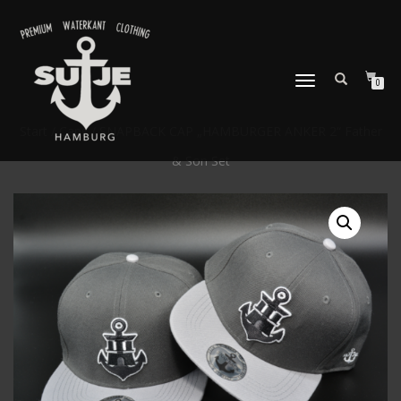
NAVIGATION
0
UMSCHALTEN
Start
/
Caps
/ SNAPBACK CAP „HAMBURGER ANKER 2“ Father
& Son Set