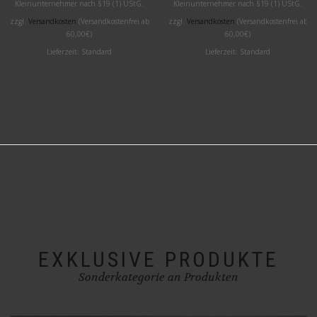
Kleinunternehmer nach §19 (1) UStG.
Kleinunternehmer nach §19 (1) UStG.
zzgl.
Versandkosten
(Versandkostenfrei ab
zzgl.
Versandkosten
(Versandkostenfrei ab
60,00€)
60,00€)
Lieferzeit:
Standard
Lieferzeit:
Standard
EXKLUSIVE PRODUKTE
Sonderkategorie an Produkten