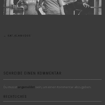
Beitragsnavigation
←
KAT_KLAMODDE
SCHREIBE EINEN KOMMENTAR
Du musst
angemeldet
sein, um einen Kommentar abzugeben.
RECHTLICHES