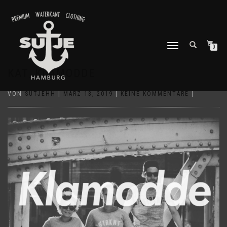
NAVIGATION
0
UMSCHALTEN
KAT_KLAMODDE
VON
SUTJEHH
|
MÄRZ 13, 2019
|
KEINE KOMMENTARE
|