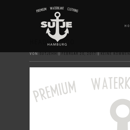
H
HEADER_LOGO
VON
SUTJEHH
|
FEBRUAR 20, 2017
|
KEINE KOMME