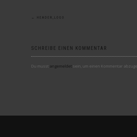
Beitragsnavigation
←
HEADER_LOGO
SCHREIBE EINEN KOMMENTAR
Du musst
angemeldet
sein, um einen Kommentar abzug