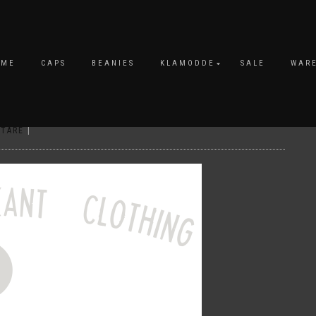
OME
CAPS
BEANIES
KLAMODDE
SALE
WAR
NTARE
|