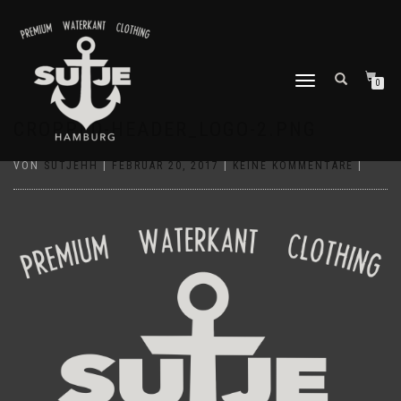
NAVIGATION
0
UMSCHALTEN
CROPPED-HEADER_LOGO-2.PNG
VON
SUTJEHH
|
FEBRUAR 20, 2017
|
KEINE KOMMENTARE
|