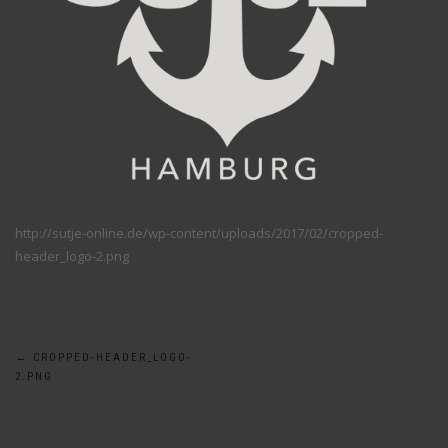
http://sutje-online.de/wp-content/uploads/2017/02/cropped-
header_logo-2.png
Beitragsnavigation
←
CROPPED-HEADER_LOGO-
2.PNG