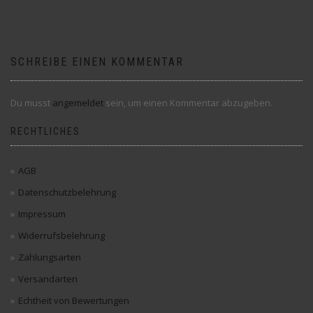
SCHREIBE EINEN KOMMENTAR
Du musst
angemeldet
sein, um einen Kommentar abzugeben.
RECHTLICHES
AGB
Datenschutzbelehrung
Impressum
Widerrufsbelehrung
Zahlungsarten
Versandarten
Echtheit von Bewertungen