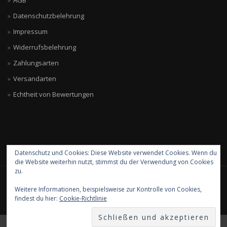
AGB
Datenschutzbelehrung
Impressum
Widerrufsbelehrung
Zahlungsarten
Versandarten
Echtheit von Bewertungen
Datenschutz und Cookies: Diese Website verwendet Cookies. Wenn du
die Website weiterhin nutzt, stimmst du der Verwendung von Cookies
zu.
SUTJE HAMBURG
Weitere Informationen, beispielsweise zur Kontrolle von Cookies,
findest du hier:
Cookie-Richtlinie
Kein Mehrwertsteuerausweis, da Kleinunternehmer nach §19 (1) UStG.