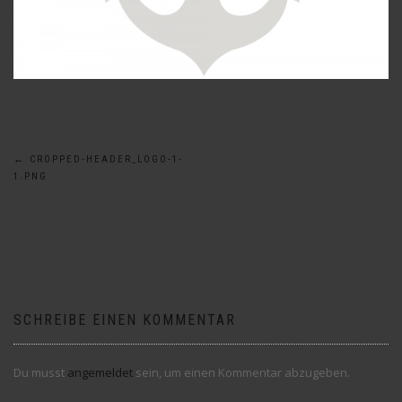
Beitragsnavigation
←
CROPPED-HEADER_LOGO-1-
1.PNG
SCHREIBE EINEN KOMMENTAR
Du musst
angemeldet
sein, um einen Kommentar abzugeben.