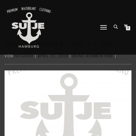
NAVIGATION
0
UMSCHALTEN
CROPPED-HEADER_LOGO-1-1.PNG
VON
SUTJEHH
|
APRIL 25, 2018
|
KEINE KOMMENTARE
|